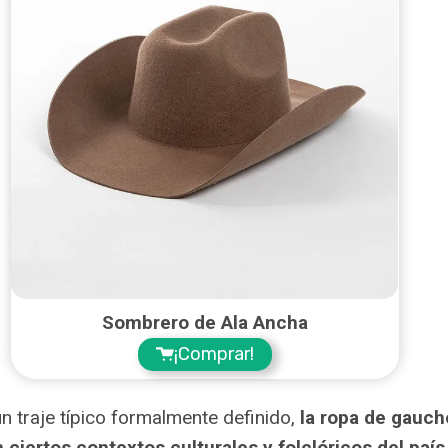
Sombrero de Ala Ancha
¡Comprar!
n traje típico formalmente definido,
la ropa de gauc
 ciertos contextos culturales y folclóricos del país