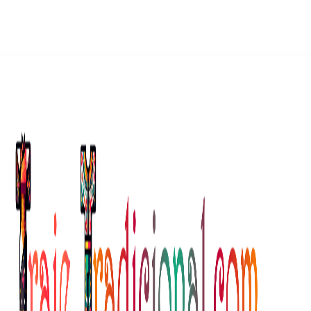
icional De Uruguay
guayo
mérica Del Sur
América Del Norte
 Montevideo en cada esquina, puedes sentir la histori
amental de la identidad uruguaya: el
Traje Tipico de
do de la vestimenta de Uruguay. Prepárate para sumergi