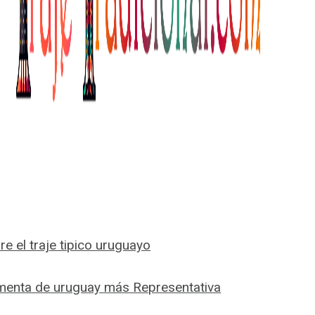
icos que han perdurado a lo largo de los años.
ta tradicional de Uruguay
? Sigue leyendo y déjate e
se esconde tras la ropa típica de Uruguay.
e el traje tipico uruguayo
timenta de uruguay más Representativa