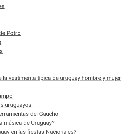
es
de Potro
s
as
e la vestimenta típica de uruguay hombre y mujer
Campo
os uruguayos
Herramientas del Gaucho
 la música de Uruguay?
guay en las fiestas Nacionales?