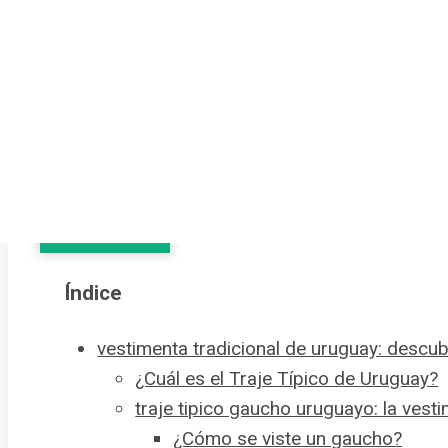
y déjate sorprenderte con el diseño de trajes típ
¿Listo para descubrir la riqueza de la
vestimen
Ver Índice
Índice
vestimenta tradicional de uruguay: descubr
¿Cuál es el Traje Típico de Uruguay?
traje tipico gaucho uruguayo: la ves
¿Cómo se viste un gaucho?